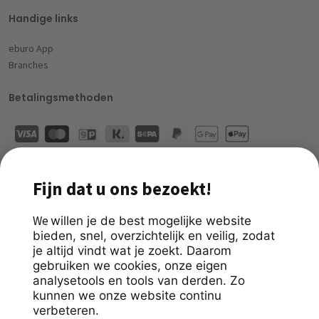
Handige links
eburo App
Branches
Betalingsmethoden
Download nu de eburo app