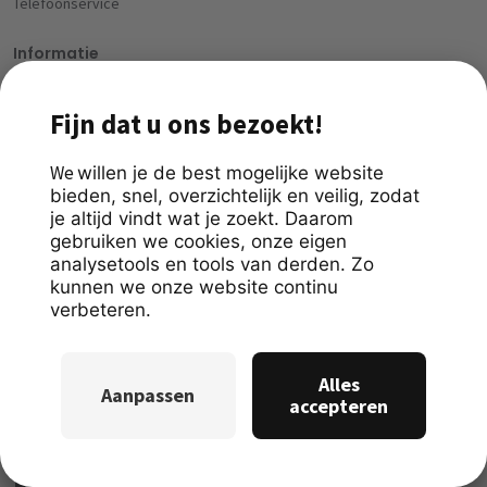
Telefoonservice
Informatie
Over ons
Contact
Klantlogin
Handige links
eburo App
Branches
Betalingsmethoden
Download nu de eburo app